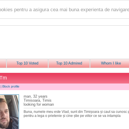
ookies pentru a asigura cea mai buna experienta de navigare
Top 10 Voted
Top 10 Admired
Whom I like
2Tm
|
Block profile
man, 32 years
Timisoara, Timis
looking for woman
Buna, numele meu este Vlad, sunt din Timișoara și caut sa cunosc
pentru a lega o prietenie și cine știe pe viitor ce se va intampla