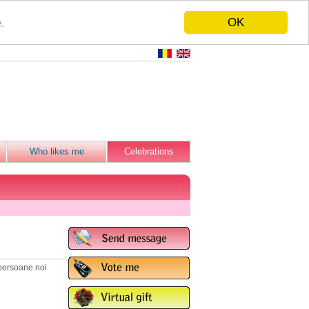
OK
.
Who likes me
Celebrations
 persoane noi