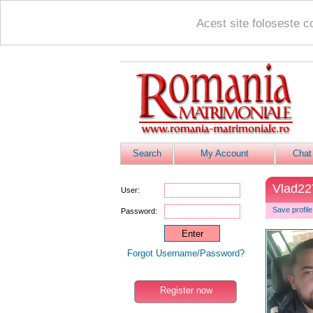
Acest site foloseste c
Search
My Account
Chat
Vlad2
User:
Save profile
Password:
Forgot Username/Password?
Register now