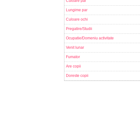
Culoare par
Lungime par
Culoare ochi
Pregatire/Studii
Ocupatie/Domeniu activitate
Venit lunar
Fumator
Are copii
Doreste copii