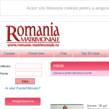
Acest site foloseste cookies pentru a asigur
Cautare
Contul meu
Chat
Top 10 votati
mbok
Utilizator:
Salveaza profil
|
Blocheaza profil
Parola:
Ai uitat Parola/Utilizator?
Inregistreaza-te
femeie, 38 ani