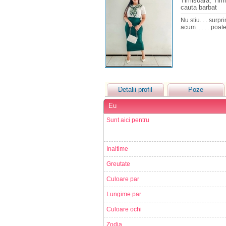
Timisoara, Tim
cauta barbat
Nu stiu. . . surpr
acum. . . . . poat
Detalii profil
Poze
Eu
Sunt aici pentru
Inaltime
Greutate
Culoare par
Lungime par
Culoare ochi
Zodia