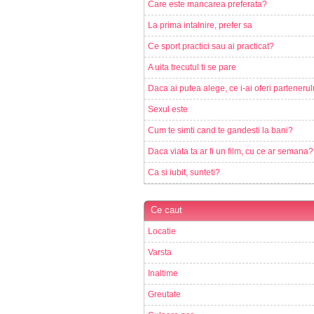
Care este mancarea preferata?
La prima intalnire, prefer sa
Ce sport practici sau ai practicat?
A uita trecutul ti se pare
Daca ai putea alege, ce i-ai oferi partenerul
Sexul este
Cum te simti cand te gandesti la bani?
Daca viata ta ar fi un film, cu ce ar semana?
Ca si iubit, sunteti?
Ce caut
Locatie
Varsta
Inaltime
Greutate