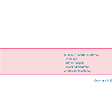
Termeni si conditii de utilizare
Despre noi
Carte de oaspeti
Contact administratie
Vezi toti sarbatoritii zilei
Copyright © 20