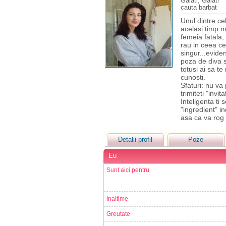
Galati, Galati
cauta barbat
Unul dintre cel
acelasi timp mi
femeia fatala,
rau in ceea c
singur...evide
poza de diva s
totusi ai sa te
cunosti.
Sfaturi: nu va 
trimiteti "invit
Inteligenta ti 
"ingredient" in
asa ca va rog 
Detalii profil
Poze
Eu
Sunt aici pentru
Inaltime
Greutate