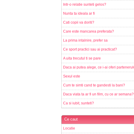
Intr-o relatie sunteti gelos?
Nunta ta ideala ar fi
Cati copii va doriti?
Care este mancarea preferata?
La prima intalnire, prefer sa
Ce sport practici sau ai practicat?
A uita trecutul ti se pare
Daca ai putea alege, ce i-ai oferi partenerul
Sexul este
Cum te simti cand te gandesti la bani?
Daca viata ta ar fi un film, cu ce ar semana?
Ca si iubit, sunteti?
Ce caut
Locatie