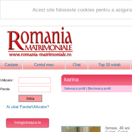
Acest site foloseste cookies pentru a asigur
Cautare
Contul meu
Chat
Top 10 votati
karina
Utilizator:
Salveaza profil
|
Blocheaza profil
Parola:
Ai uitat Parola/Utilizator?
Inregistreaza-te
femeie, 49 ani