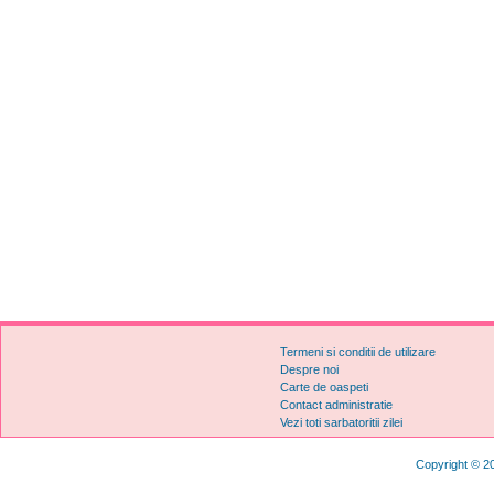
Termeni si conditii de utilizare
Despre noi
Carte de oaspeti
Contact administratie
Vezi toti sarbatoritii zilei
Copyright © 20