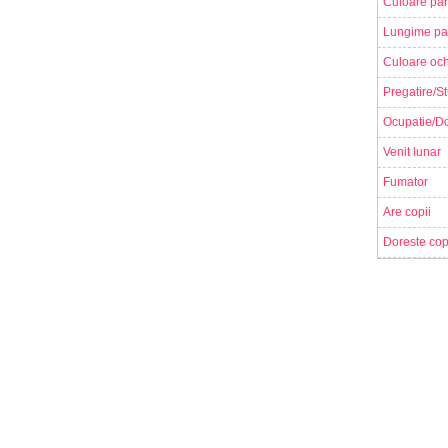
Culoare par
Lungime pa
Culoare och
Pregatire/St
Ocupatie/Do
Venit lunar
Fumator
Are copii
Doreste cop