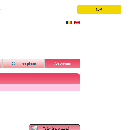
OK
.
Cine ma place
Aniversari