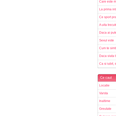
Care este m
La prima int
Ce sport pra
A uita trecut
Daca ai pute
Sexul este
Cum te simt
Daca viata t
Ca si iubit, 
Ce caut
Locatie
Varsta
Inaltime
Greutate