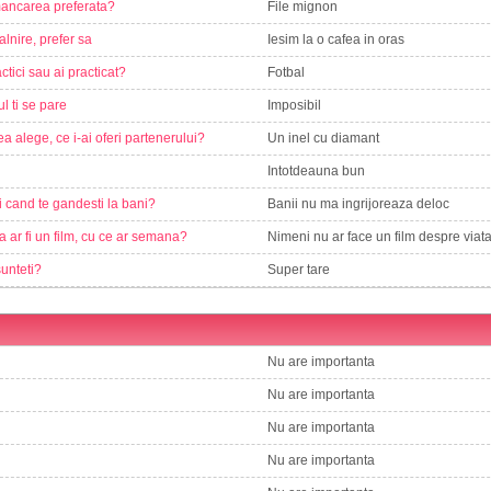
ancarea preferata?
File mignon
alnire, prefer sa
Iesim la o cafea in oras
ctici sau ai practicat?
Fotbal
ul ti se pare
Imposibil
a alege, ce i-ai oferi partenerului?
Un inel cu diamant
Intotdeauna bun
i cand te gandesti la bani?
Banii nu ma ingrijoreaza deloc
a ar fi un film, cu ce ar semana?
Nimeni nu ar face un film despre via
sunteti?
Super tare
Nu are importanta
Nu are importanta
Nu are importanta
Nu are importanta