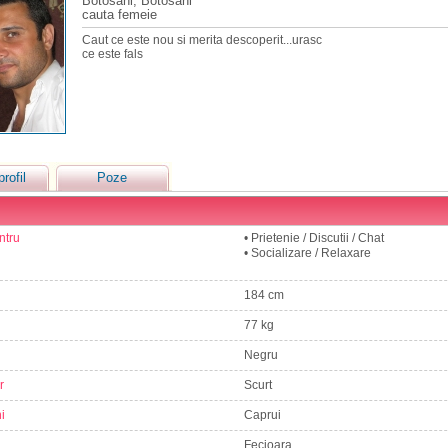
Botosani, Botosani
cauta femeie
Caut ce este nou si merita descoperit...urasc
ce este fals
profil
Poze
ntru
• Prietenie / Discutii / Chat
• Socializare / Relaxare
184 cm
77 kg
Negru
r
Scurt
i
Caprui
Fecioara