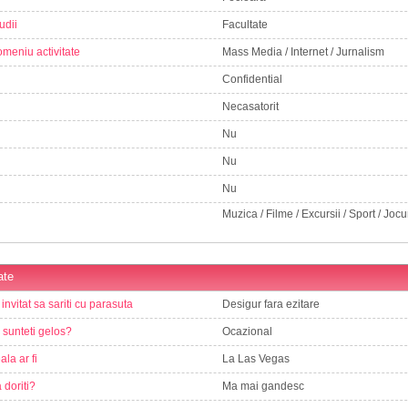
udii
Facultate
meniu activitate
Mass Media / Internet / Jurnalism
Confidential
Necasatorit
Nu
Nu
Nu
Muzica / Filme / Excursii / Sport / Jocur
ate
 invitat sa sariti cu parasuta
Desigur fara ezitare
e sunteti gelos?
Ocazional
ala ar fi
La Las Vegas
 doriti?
Ma mai gandesc