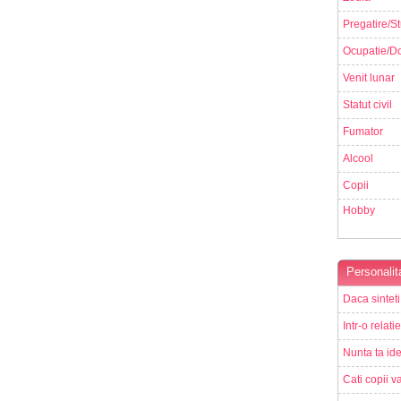
Pregatire/St
Ocupatie/Do
Venit lunar
Statut civil
Fumator
Alcool
Copii
Hobby
Personalit
Daca sinteti
Intr-o relati
Nunta ta ide
Cati copii va