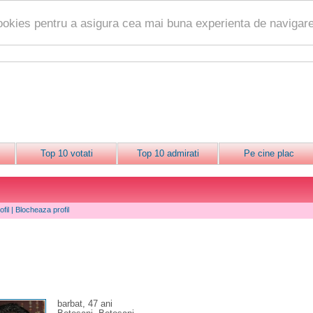
ookies pentru a asigura cea mai buna experienta de navigare
Top 10 votati
Top 10 admirati
Pe cine plac
fil
|
Blocheaza profil
barbat, 47 ani