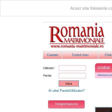
Acest site foloseste c
Cautare
Contul meu
Chat
crobar
Utilizator:
Salveaza pro
Parola:
Ai uitat Parola/Utilizator?
Inregistreaza-te