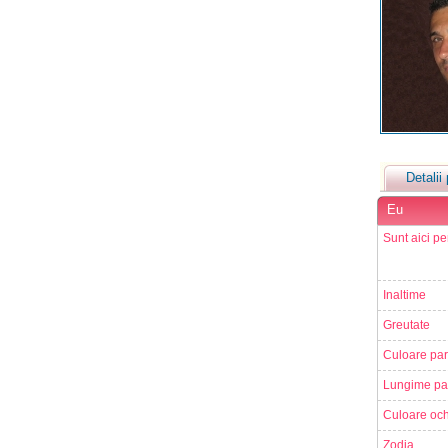
Detalii 
Eu
Sunt aici pe
Inaltime
Greutate
Culoare par
Lungime pa
Culoare och
Zodia