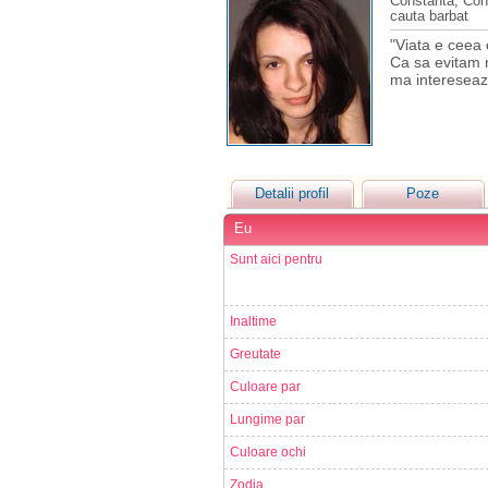
Constanta, Con
cauta barbat
"Viata e ceea 
Ca sa evitam ni
ma interesea
Detalii profil
Poze
Eu
Sunt aici pentru
Inaltime
Greutate
Culoare par
Lungime par
Culoare ochi
Zodia