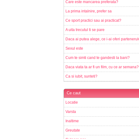
Care este mancarea preferata?
La prima intalnire, prefer sa
Ce sport practici sau ai practicat?
A uita trecutul ti se pare
Daca ai putea alege, ce i-ai oferi partenerul
Sexul este
Cum te simti cand te gandesti la bani?
Daca viata ta ar fi un film, cu ce ar semana?
Ca si iubit, sunteti?
Ce caut
Locatie
Varsta
Inaltime
Greutate