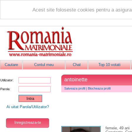
Acest site foloseste cookies pentru a asigur
Cautare
Contul meu
Chat
Top 10 votati
antoinette
Utilizator:
Salveaza profil
|
Blocheaza profil
Parola:
Ai uitat Parola/Utilizator?
Inregistreaza-te
femeie, 49 ani