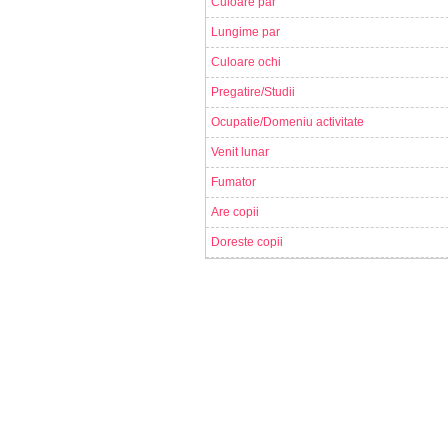
Culoare par
Lungime par
Culoare ochi
Pregatire/Studii
Ocupatie/Domeniu activitate
Venit lunar
Fumator
Are copii
Doreste copii