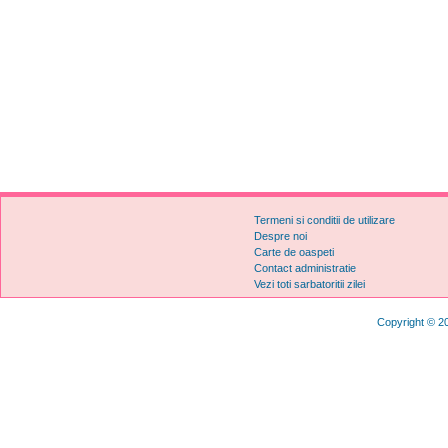
Termeni si conditii de utilizare
Despre noi
Carte de oaspeti
Contact administratie
Vezi toti sarbatoritii zilei
Copyright © 20