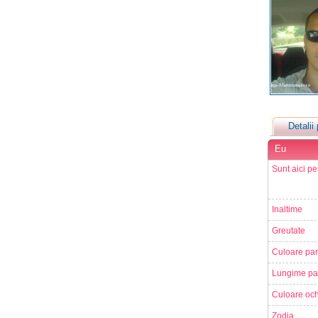
Detalii 
Eu
Sunt aici pe
Inaltime
Greutate
Culoare par
Lungime pa
Culoare och
Zodia