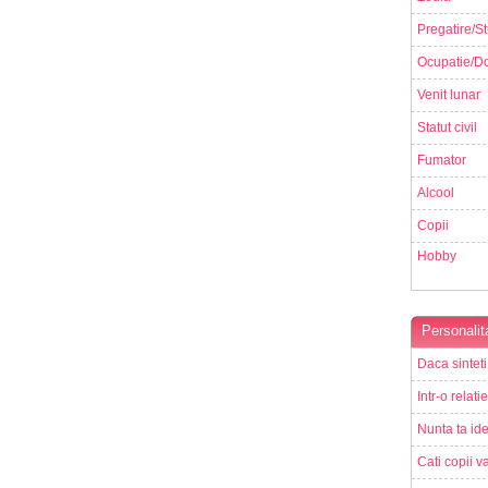
Pregatire/St
Ocupatie/Do
Venit lunar
Statut civil
Fumator
Alcool
Copii
Hobby
Personalit
Daca sinteti
Intr-o relati
Nunta ta ide
Cati copii va