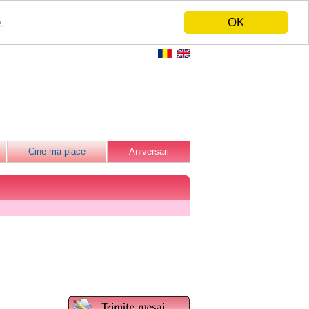
OK
.
Cine ma place
Aniversari