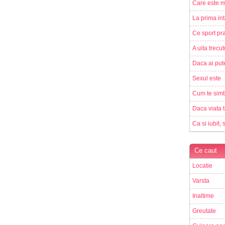
Care este m
La prima int
Ce sport pra
A uita trecut
Daca ai pute
Sexul este
Cum te simt
Daca viata t
Ca si iubit, 
Ce caut
Locatie
Varsta
Inaltime
Greutate