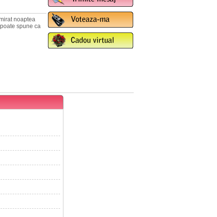
dmirat noaptea
a, poate spune ca