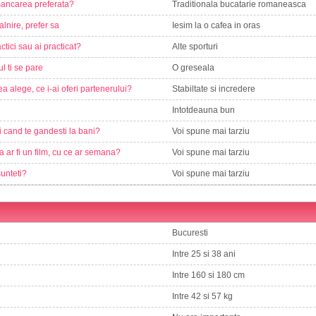
ancarea preferata?
Traditionala bucatarie romaneasca
alnire, prefer sa
Iesim la o cafea in oras
ctici sau ai practicat?
Alte sporturi
ul ti se pare
O greseala
a alege, ce i-ai oferi partenerului?
Stabiltate si incredere
Intotdeauna bun
i cand te gandesti la bani?
Voi spune mai tarziu
a ar fi un film, cu ce ar semana?
Voi spune mai tarziu
sunteti?
Voi spune mai tarziu
Bucuresti
Intre 25 si 38 ani
Intre 160 si 180 cm
Intre 42 si 57 kg