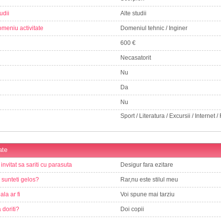
udii
Alte studii
meniu activitate
Domeniul tehnic / Inginer
600 €
Necasatorit
Nu
Da
Nu
Sport / Literatura / Excursii / Internet /
ate
 invitat sa sariti cu parasuta
Desigur fara ezitare
e sunteti gelos?
Rar,nu este stilul meu
ala ar fi
Voi spune mai tarziu
 doriti?
Doi copii