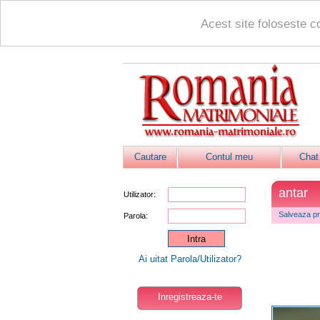
Acest site foloseste c
Cautare
Contul meu
Chat
antar
Utilizator:
Salveaza pro
Parola:
Ai uitat Parola/Utilizator?
Inregistreaza-te