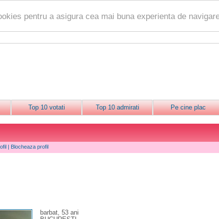
ookies pentru a asigura cea mai buna experienta de navigare
Top 10 votati
Top 10 admirati
Pe cine plac
fil
|
Blocheaza profil
barbat, 53 ani