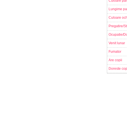
Culoare par
Lungime pa
Culoare och
Pregatire/St
Ocupatie/Do
Venit lunar
Fumator
Are copii
Doreste cop