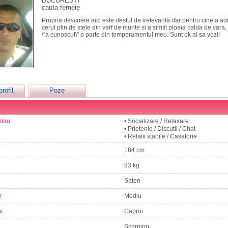
BUCURESTI
cauta femeie
Propria descriere aici este destul de irelevanta dar pentru cine a a
cerul plin de stele din varf de munte si a simtit ploaia calda de var
\"a cunoscut\" o parte din temperamentul meu. Sunt ok ai sa vezi!
profil
Poze
ntru
• Socializare / Relaxare
• Prietenie / Discutii / Chat
• Relatii stabile / Casatorie
184 cm
83 kg
Saten
r
Mediu
i
Caprui
Scorpion