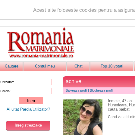
Acest site foloseste cookies pentru a asigur
Cautare
Contul meu
Chat
Top 10 votati
achivei
Utilizator:
Salveaza profil
|
Blocheaza profil
Parola:
femeie, 47 ani
Hunedoara, Hu
Ai uitat Parola/Utilizator?
cauta barbat
Cand viata iti ofer
Inregistreaza-te