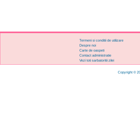
Termeni si conditii de utilizare
Despre noi
Carte de oaspeti
Contact administratie
Vezi toti sarbatoritii zilei
Copyright © 20