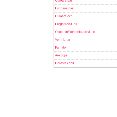
Culoare par
Lungime par
Culoare ochi
Pregatire/Studii
Ocupatie/Domeniu activitate
Venit lunar
Fumator
Are copii
Doreste copii