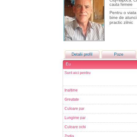
Cluj-Napoca, Cl
cauta femeie
Pentru o viata
bine de atunci.
practic zilnic
Detalii profil
Poze
Eu
Sunt aici pentru
Inaltime
Greutate
Culoare par
Lungime par
Culoare ochi
Zodia