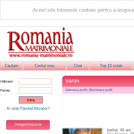
Acest site foloseste cookies pentru a asigur
Cautare
Contul meu
Chat
Top 10 votati
Varon
Utilizator:
Salveaza profil
|
Blocheaza profil
Parola:
Ai uitat Parola/Utilizator?
Inregistreaza-te
barbat, 66 ani