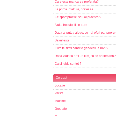
Care este mancarea preferata?
La prima intalnire, prefer sa
Ce sport practici sau ai practicat?
A uita trecutul ti se pare
Daca ai putea alege, ce i-ai oferi partenerul
Sexul este
Cum te simti cand te gandesti la bani?
Daca viata ta ar fi un film, cu ce ar semana?
Ca si iubit, sunteti?
Ce caut
Locatie
Varsta
Inaltime
Greutate