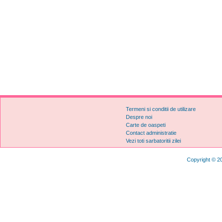
Termeni si conditii de utilizare
Despre noi
Carte de oaspeti
Contact administratie
Vezi toti sarbatoritii zilei
Copyright © 20