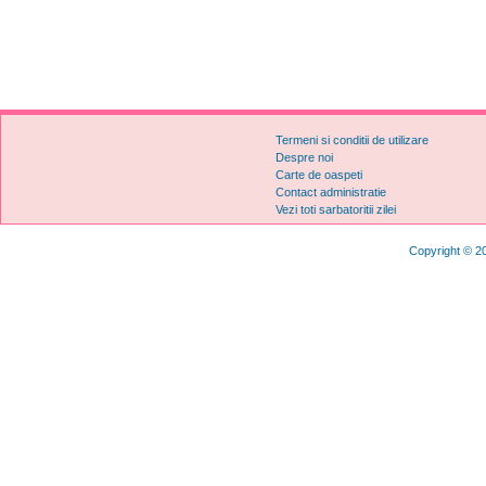
Termeni si conditii de utilizare
Despre noi
Carte de oaspeti
Contact administratie
Vezi toti sarbatoritii zilei
Copyright © 20