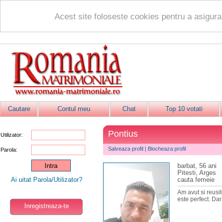
Acest site foloseste cookies pentru a asigur
Cautare
Contul meu
Chat
Top 10 votati
Pontius
Utilizator:
Salveaza profil
|
Blocheaza profil
Parola:
barbat, 56 ani
Pitesti, Arges
Ai uitat Parola/Utilizator?
cauta femeie
Am avut si reusit
este perfect. Dar
Inregistreaza-te