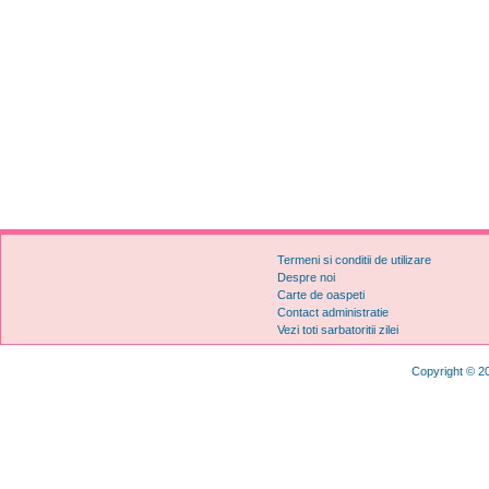
Termeni si conditii de utilizare
Despre noi
Carte de oaspeti
Contact administratie
Vezi toti sarbatoritii zilei
Copyright © 20