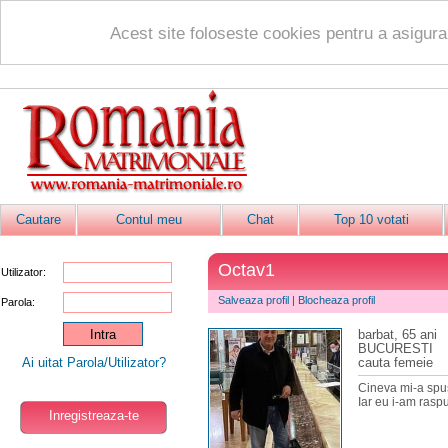
Acest site foloseste cookies pentru a asigur
Cautare
Contul meu
Chat
Top 10 votati
Octav1
Utilizator:
Salveaza profil
|
Blocheaza profil
Parola:
barbat, 65 ani
BUCURESTI
Ai uitat Parola/Utilizator?
cauta femeie
Cineva mi-a spus 
Iar eu i-am ra
Inregistreaza-te